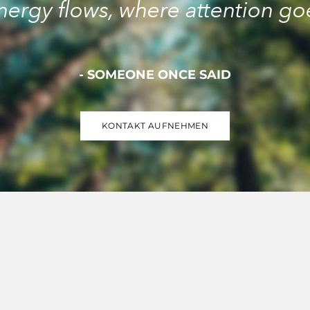
nergy flows, where attention go
- SOMEONE ONCE SAID
KONTAKT AUFNEHMEN